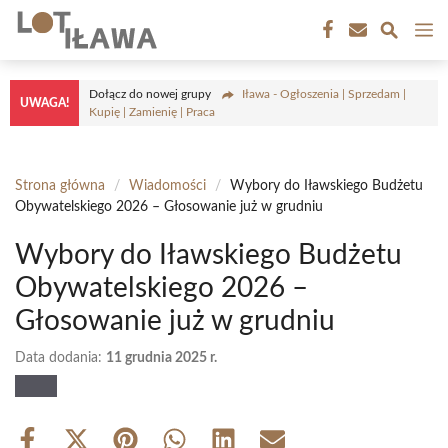
Przejdź
M
do
treści
Dołącz do nowej grupy
Iława - Ogłoszenia | Sprzedam |
UWAGA!
Kupię | Zamienię | Praca
Strona główna
/
Wiadomości
/
Wybory do Iławskiego Budżetu
Obywatelskiego 2026 – Głosowanie już w grudniu
Wybory do Iławskiego Budżetu
Obywatelskiego 2026 –
Głosowanie już w grudniu
Data dodania:
11 grudnia 2025 r.
Share
Share
Share
Share
Share
Share