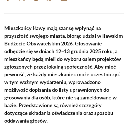
on
on
on
on
on
on
Facebook
X
Pinterest
WhatsApp
LinkedIn
Email
(Twitter)
Mieszkańcy Iławy mają szansę wpłynąć na
przyszłość swojego miasta, biorąc udział w Iławskim
Budżecie Obywatelskim 2026. Głosowanie
odbędzie się w dniach 12–13 grudnia 2025 roku, a
mieszkańcy będą mieli do wyboru osiem projektów
zgłoszonych przez lokalną społeczność. Aby mieć
pewność, że każdy mieszkaniec może uczestniczyć
w tym ważnym wydarzeniu, wprowadzono
możliwość dopisania do listy uprawnionych do
głosowania dla osób, które nie są zameldowane w
bazie. Przedstawione są również szczegóły
dotyczące składania oświadczenia oraz sposobu
oddawania głosów.