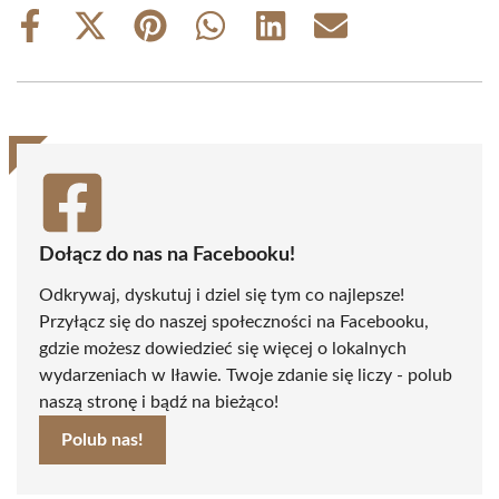
Share
Share
Share
Share
Share
Share
on
on
on
on
on
on
Facebook
X
Pinterest
WhatsApp
LinkedIn
Email
(Twitter)
Dołącz do nas na Facebooku!
Odkrywaj, dyskutuj i dziel się tym co najlepsze!
Przyłącz się do naszej społeczności na Facebooku,
gdzie możesz dowiedzieć się więcej o lokalnych
wydarzeniach w Iławie. Twoje zdanie się liczy - polub
naszą stronę i bądź na bieżąco!
Polub nas!