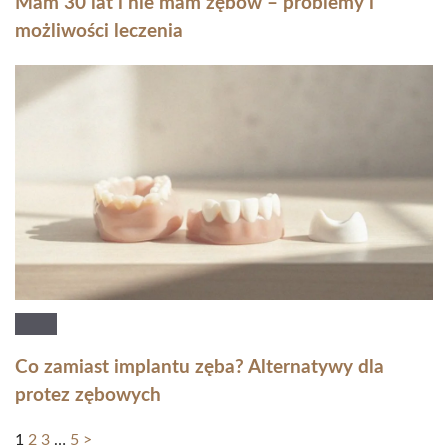
Mam 30 lat i nie mam zębów – problemy i
możliwości leczenia
Co zamiast implantu zęba? Alternatywy dla
protez zębowych
1
2
3
…
5
>