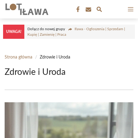
Przejdź
M
do
treści
Dołącz do nowej grupy
Iława - Ogłoszenia | Sprzedam |
UWAGA!
Kupię | Zamienię | Praca
Strona główna
/
Zdrowie i Uroda
Zdrowie i Uroda