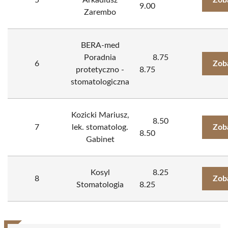
5
Arkadiusz
Zob
9.00
Zarembo
BERA-med
Poradnia
8.75
6
Zob
protetyczno -
8.75
stomatologiczna
Kozicki Mariusz,
8.50
7
lek. stomatolog.
Zob
8.50
Gabinet
Kosyl
8.25
8
Zob
Stomatologia
8.25