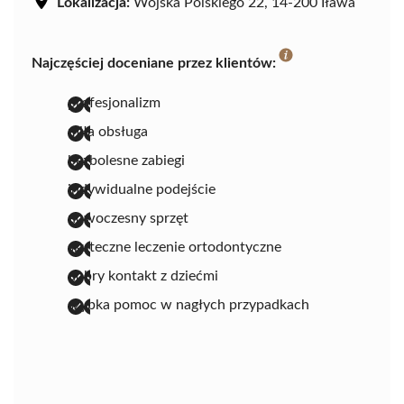
Lokalizacja:
Wojska Polskiego 22, 14-200 Iława
Najczęściej doceniane przez klientów:
profesjonalizm
miła obsługa
bezbolesne zabiegi
indywidualne podejście
nowoczesny sprzęt
skuteczne leczenie ortodontyczne
dobry kontakt z dziećmi
szybka pomoc w nagłych przypadkach