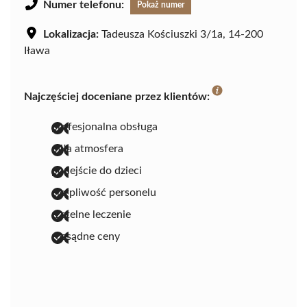
Numer telefonu:
Pokaż numer
Lokalizacja:
Tadeusza Kościuszki 3/1a, 14-200
Iława
Najczęściej doceniane przez klientów:
profesjonalna obsługa
miła atmosfera
podejście do dzieci
cierpliwość personelu
rzetelne leczenie
rozsądne ceny