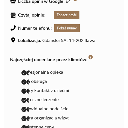
Liczba opinii w Google:
64
Czytaj opinie:
Zobacz profil
Numer telefonu:
Pokaż numer
Lokalizacja:
Gdańska 5A, 14-202 Iława
Najczęściej doceniane przez klientów:
profesjonalna opieka
miła obsługa
dobry kontakt z dziećmi
skuteczne leczenie
indywidualne podejście
dobra organizacja wizyt
przystępne ceny