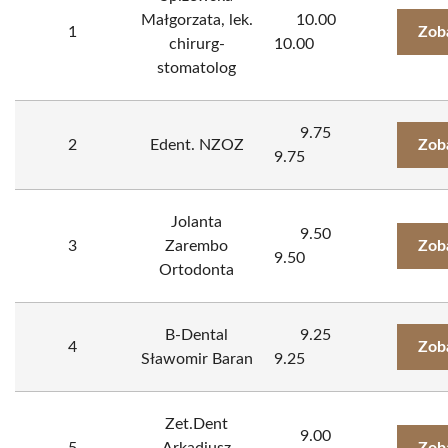
Małgorzata, lek.
10.00
1
Zob
chirurg-
10.00
stomatolog
9.75
2
Edent. NZOZ
Zob
9.75
Jolanta
9.50
3
Zarembo
Zob
9.50
Ortodonta
B-Dental
9.25
4
Zob
Sławomir Baran
9.25
Zet.Dent
9.00