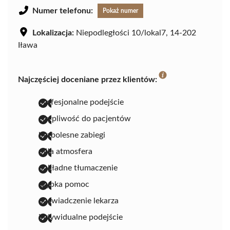
Numer telefonu:
Pokaż numer
Lokalizacja:
Niepodległości 10/lokal7, 14-202
Iława
Najczęściej doceniane przez klientów:
profesjonalne podejście
cierpliwość do pacjentów
bezbolesne zabiegi
miła atmosfera
dokładne tłumaczenie
szybka pomoc
doświadczenie lekarza
indywidualne podejście