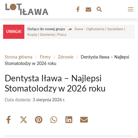
Przejdź
M
do
treści
Dołącz do nowej grupy
Iława - Ogłoszenia | Sprzedam |
UWAGA!
Kupię | Zamienię | Praca
Strona główna
/
Firmy
/
Zdrowie
/
Dentysta Iława – Najlepsi
Stomatolodzy w 2026 roku
Dentysta Iława – Najlepsi
Stomatolodzy w 2026 roku
Data dodania:
3 sierpnia 2026 r.
Share
Share
Share
Share
Share
Share
on
on
on
on
on
on
Facebook
X
Pinterest
WhatsApp
LinkedIn
Email
(Twitter)