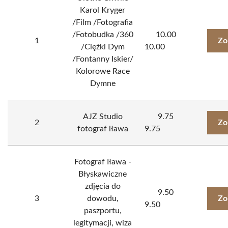
Karol Kryger
/Film /Fotografia
/Fotobudka /360
10.00
1
Zo
/Ciężki Dym
10.00
/Fontanny Iskier/
Kolorowe Race
Dymne
AJZ Studio
9.75
2
Zo
fotograf iława
9.75
Fotograf Iława -
Błyskawiczne
zdjęcia do
9.50
3
dowodu,
Zo
9.50
paszportu,
legitymacji, wiza