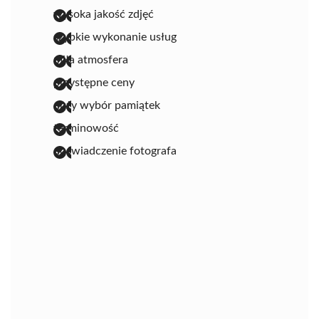
wysoka jakość zdjęć
szybkie wykonanie usług
miła atmosfera
przystępne ceny
duży wybór pamiątek
terminowość
doświadczenie fotografa