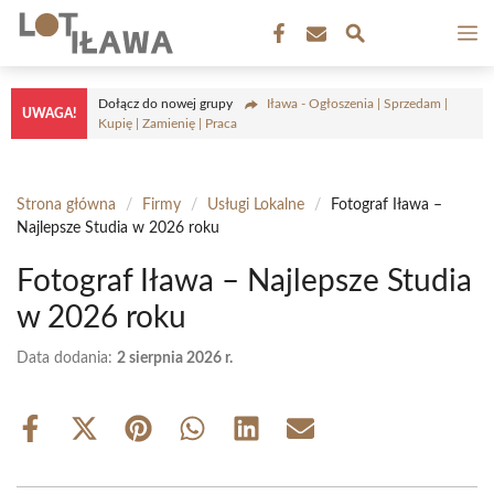
Przejdź
M
do
treści
Dołącz do nowej grupy
Iława - Ogłoszenia | Sprzedam |
UWAGA!
Kupię | Zamienię | Praca
Strona główna
/
Firmy
/
Usługi Lokalne
/
Fotograf Iława –
Najlepsze Studia w 2026 roku
Fotograf Iława – Najlepsze Studia
w 2026 roku
Data dodania:
2 sierpnia 2026 r.
Share
Share
Share
Share
Share
Share
on
on
on
on
on
on
Facebook
X
Pinterest
WhatsApp
LinkedIn
Email
(Twitter)