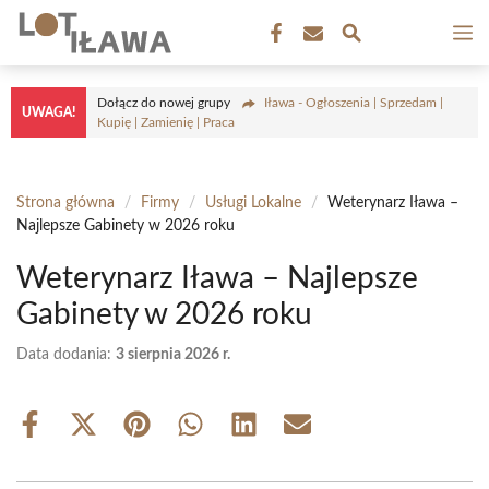
Przejdź
M
do
treści
Dołącz do nowej grupy
Iława - Ogłoszenia | Sprzedam |
UWAGA!
Kupię | Zamienię | Praca
Strona główna
/
Firmy
/
Usługi Lokalne
/
Weterynarz Iława –
Najlepsze Gabinety w 2026 roku
Weterynarz Iława – Najlepsze
Gabinety w 2026 roku
Data dodania:
3 sierpnia 2026 r.
Share
Share
Share
Share
Share
Share
on
on
on
on
on
on
Facebook
X
Pinterest
WhatsApp
LinkedIn
Email
(Twitter)