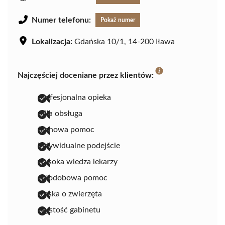
Numer telefonu:
Pokaż numer
Lokalizacja:
Gdańska 10/1, 14-200 Iława
Najczęściej doceniane przez klientów:
profesjonalna opieka
miła obsługa
fachowa pomoc
indywidualne podejście
wysoka wiedza lekarzy
całodobowa pomoc
troska o zwierzęta
czystość gabinetu