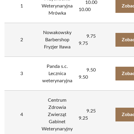
10.00
1
Weterynaryjna
Zobac
10.00
Mrówka
Nowakowsky
9.75
2
Barbershop
Zobac
9.75
Fryzjer Iława
Panda s.c.
9.50
3
Lecznica
Zobac
9.50
weterynaryjna
Centrum
Zdrowia
9.25
4
Zwierząt
Zobac
9.25
Gabinet
Weterynaryjny