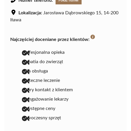
Numer telefonu:
Pokaż numer
Lokalizacja:
Jarosława Dąbrowskiego 15, 14-200
Iława
Najczęściej doceniane przez klientów:
profesjonalna opieka
empatia do zwierząt
miła obsługa
skuteczne leczenie
dobry kontakt z klientem
zaangażowanie lekarzy
przystępne ceny
nowoczesny sprzęt