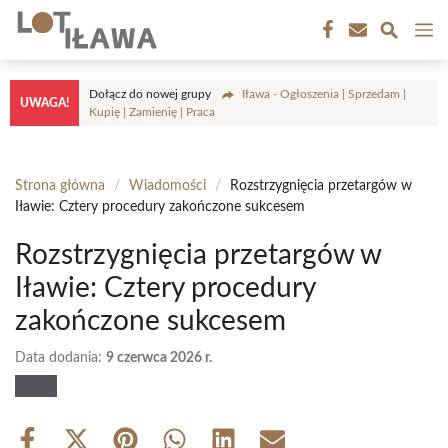
Przejdź
M
do
treści
Dołącz do nowej grupy
Iława - Ogłoszenia | Sprzedam |
UWAGA!
Kupię | Zamienię | Praca
Strona główna
/
Wiadomości
/
Rozstrzygnięcia przetargów w
Iławie: Cztery procedury zakończone sukcesem
Rozstrzygnięcia przetargów w
Iławie: Cztery procedury
zakończone sukcesem
Data dodania:
9 czerwca 2026 r.
Share
Share
Share
Share
Share
Share