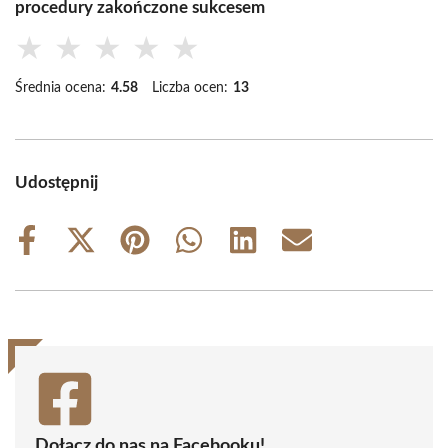
procedury zakończone sukcesem
★
★
★
★
★
Średnia ocena:
4.58
Liczba ocen:
13
Udostępnij
Share
Share
Share
Share
Share
Share
on
on
on
on
on
on
Facebook
X
Pinterest
WhatsApp
LinkedIn
Email
(Twitter)
Dołącz do nas na Facebooku!