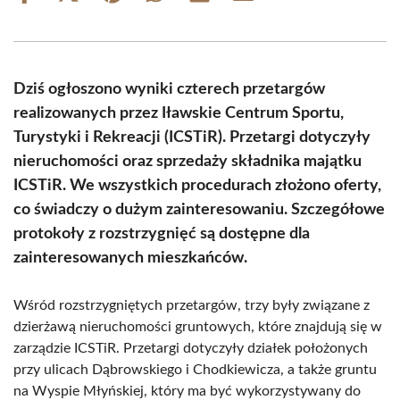
on
on
on
on
on
on
Facebook
X
Pinterest
WhatsApp
LinkedIn
Email
(Twitter)
Dziś ogłoszono wyniki czterech przetargów
realizowanych przez Iławskie Centrum Sportu,
Turystyki i Rekreacji (ICSTiR). Przetargi dotyczyły
nieruchomości oraz sprzedaży składnika majątku
ICSTiR. We wszystkich procedurach złożono oferty,
co świadczy o dużym zainteresowaniu. Szczegółowe
protokoły z rozstrzygnięć są dostępne dla
zainteresowanych mieszkańców.
Wśród rozstrzygniętych przetargów, trzy były związane z
dzierżawą nieruchomości gruntowych, które znajdują się w
zarządzie ICSTiR. Przetargi dotyczyły działek położonych
przy ulicach Dąbrowskiego i Chodkiewicza, a także gruntu
na Wyspie Młyńskiej, który ma być wykorzystywany do