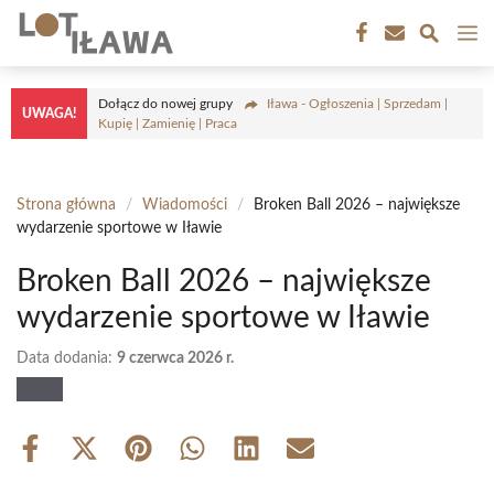
Przejdź
M
do
treści
Dołącz do nowej grupy
Iława - Ogłoszenia | Sprzedam |
UWAGA!
Kupię | Zamienię | Praca
Strona główna
/
Wiadomości
/
Broken Ball 2026 – największe
wydarzenie sportowe w Iławie
Broken Ball 2026 – największe
wydarzenie sportowe w Iławie
Data dodania:
9 czerwca 2026 r.
Share
Share
Share
Share
Share
Share
on
on
on
on
on
on
Facebook
X
Pinterest
WhatsApp
LinkedIn
Email