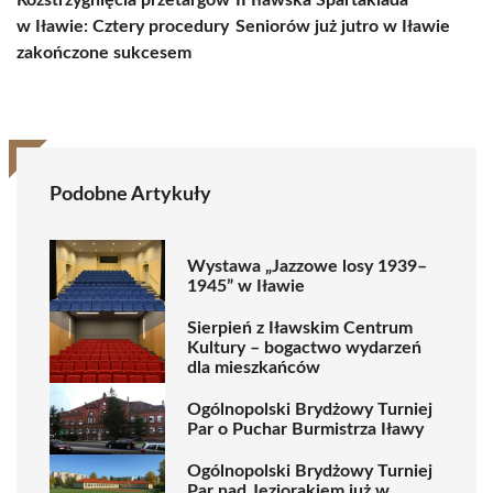
Rozstrzygnięcia przetargów
II Iławska Spartakiada
w Iławie: Cztery procedury
Seniorów już jutro w Iławie
zakończone sukcesem
Podobne Artykuły
Wystawa „Jazzowe losy 1939–
1945” w Iławie
Sierpień z Iławskim Centrum
Kultury – bogactwo wydarzeń
dla mieszkańców
Ogólnopolski Brydżowy Turniej
Par o Puchar Burmistrza Iławy
Ogólnopolski Brydżowy Turniej
Par nad Jeziorakiem już w