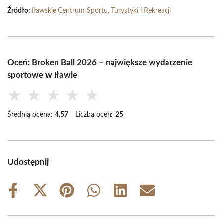
Źródło:
Iławskie Centrum Sportu, Turystyki i Rekreacji
Oceń: Broken Ball 2026 – największe wydarzenie
sportowe w Iławie
★
★
★
★
★
Średnia ocena:
4.57
Liczba ocen:
25
Udostępnij
Share
Share
Share
Share
Share
Share
on
on
on
on
on
on
Facebook
X
Pinterest
WhatsApp
LinkedIn
Email
(Twitter)