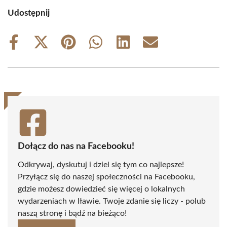
Udostępnij
Share
Share
Share
Share
Share
Share
on
on
on
on
on
on
Facebook
X
Pinterest
WhatsApp
LinkedIn
Email
(Twitter)
Dołącz do nas na Facebooku!
Odkrywaj, dyskutuj i dziel się tym co najlepsze!
Przyłącz się do naszej społeczności na Facebooku,
gdzie możesz dowiedzieć się więcej o lokalnych
wydarzeniach w Iławie. Twoje zdanie się liczy - polub
naszą stronę i bądź na bieżąco!