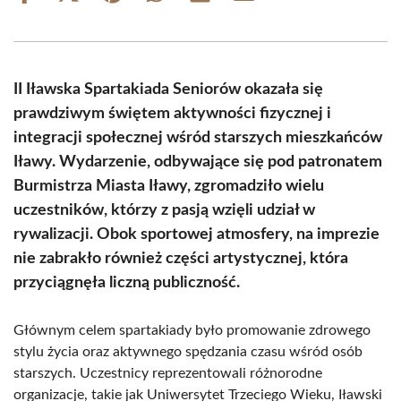
on
on
on
on
on
on
Facebook
X
Pinterest
WhatsApp
LinkedIn
Email
(Twitter)
II Iławska Spartakiada Seniorów okazała się
prawdziwym świętem aktywności fizycznej i
integracji społecznej wśród starszych mieszkańców
Iławy. Wydarzenie, odbywające się pod patronatem
Burmistrza Miasta Iławy, zgromadziło wielu
uczestników, którzy z pasją wzięli udział w
rywalizacji. Obok sportowej atmosfery, na imprezie
nie zabrakło również części artystycznej, która
przyciągnęła liczną publiczność.
Głównym celem spartakiady było promowanie zdrowego
stylu życia oraz aktywnego spędzania czasu wśród osób
starszych. Uczestnicy reprezentowali różnorodne
organizacje, takie jak Uniwersytet Trzeciego Wieku, Iławski