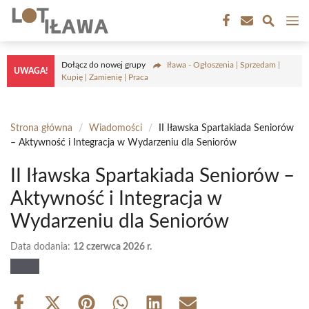
Przejdź
M
do
treści
Dołącz do nowej grupy
Iława - Ogłoszenia | Sprzedam |
UWAGA!
Kupię | Zamienię | Praca
Strona główna
/
Wiadomości
/
II Iławska Spartakiada Seniorów
– Aktywność i Integracja w Wydarzeniu dla Seniorów
II Iławska Spartakiada Seniorów –
Aktywność i Integracja w
Wydarzeniu dla Seniorów
Data dodania:
12 czerwca 2026 r.
Share
Share
Share
Share
Share
Share