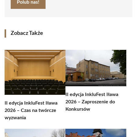
Polub nas!
Zobacz Także
II edycja InkluFest Iława
2026 – Zaproszenie do
II edycja InkluFest Iława
Konkursów
2026 – Czas na twórcze
wyzwania