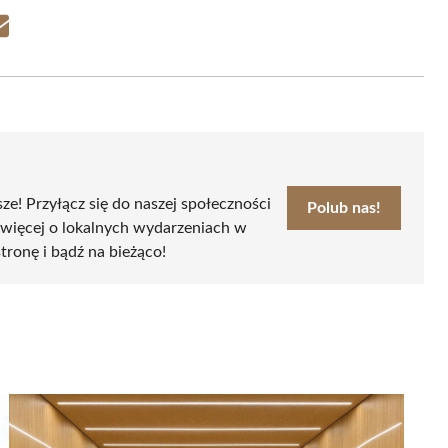
Share
on
Email
sze! Przyłącz się do naszej społeczności
Polub nas!
 więcej o lokalnych wydarzeniach w
stronę i bądź na bieżąco!