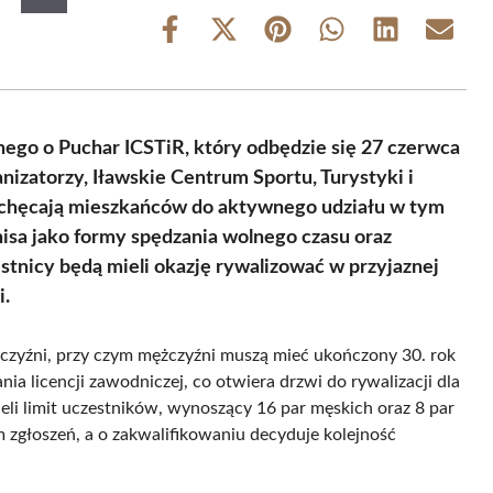
Share
Share
Share
Share
Share
Share
on
on
on
on
on
on
Facebook
X
Pinterest
WhatsApp
LinkedIn
Email
(Twitter)
nego o Puchar ICSTiR, który odbędzie się 27 czerwca
nizatorzy, Iławskie Centrum Sportu, Turystyki i
achęcają mieszkańców do aktywnego udziału w tym
isa jako formy spędzania wolnego czasu oraz
estnicy będą mieli okazję rywalizować w przyjaznej
i.
żczyźni, przy czym mężczyźni muszą mieć ukończony 30. rok
ia licencji zawodniczej, co otwiera drzwi do rywalizacji dla
eli limit uczestników, wynoszący 16 par męskich oraz 8 par
m zgłoszeń, a o zakwalifikowaniu decyduje kolejność