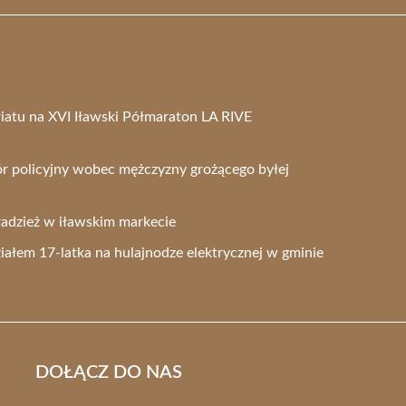
iatu na XVI Iławski Półmaraton LA RIVE
ór policyjny wobec mężczyzny grożącego byłej
radzież w iławskim markecie
ziałem 17-latka na hulajnodze elektrycznej w gminie
DOŁĄCZ DO NAS