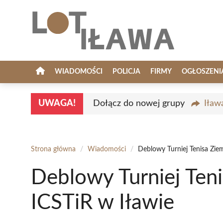
Przejdź
do
treści
WIADOMOŚCI
POLICJA
FIRMY
OGŁOSZENI
UWAGA!
Dołącz do nowej grupy
Iław
Strona główna
/
Wiadomości
/
Deblowy Turniej Tenisa Zie
Deblowy Turniej Ten
ICSTiR w Iławie