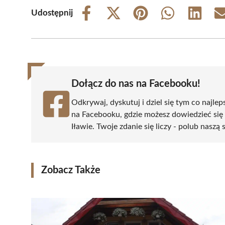
Udostępnij
Share
Share
Share
Share
Share
on
on
on
on
on
Facebook
X
Pinterest
WhatsApp
LinkedIn
(Twitter)
Dołącz do nas na Facebooku!
Odkrywaj, dyskutuj i dziel się tym co najlep
na Facebooku, gdzie możesz dowiedzieć się
Iławie. Twoje zdanie się liczy - polub naszą 
Zobacz Także