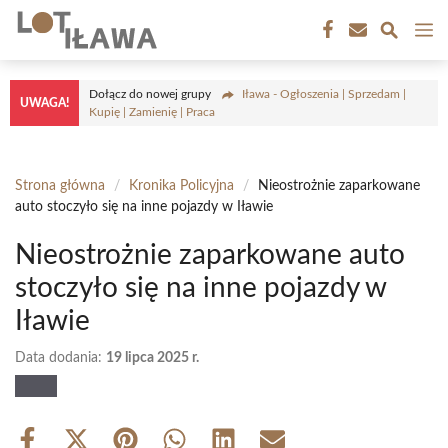
Przejdź
M
do
treści
Dołącz do nowej grupy
Iława - Ogłoszenia | Sprzedam |
UWAGA!
Kupię | Zamienię | Praca
Strona główna
/
Kronika Policyjna
/
Nieostrożnie zaparkowane
auto stoczyło się na inne pojazdy w Iławie
Nieostrożnie zaparkowane auto
stoczyło się na inne pojazdy w
Iławie
Data dodania:
19 lipca 2025 r.
Share
Share
Share
Share
Share
Share