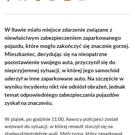
on
on
on
on
on
on
Facebook
X
Pinterest
WhatsApp
LinkedIn
Email
(Twitter)
W Iławie miało miejsce zdarzenie związane z
niewłaściwym zabezpieczeniem zaparkowanego
pojazdu, które mogło zakończyć się znacznie gorzej.
Mieszkaniec, decydując się na nieopatrzne
pozostawienie swojego auta, przyczynił się do
nieprzyjemnej sytuacji, w której jego samochód
uderzył w inne zaparkowane auto. Na szczęście w
wyniku incydentu nikt nie odniósł obrażeń, jednak
temat odpowiedniego zabezpieczania pojazdów
zyskał na znaczeniu.
W piątek, po godzinie 11:00, iławscy policjanci zostali
wezwani do sytuacji, w której renault stoczył się na
stodwudziestoletnie audi. Mężczyzna, który zaparkował