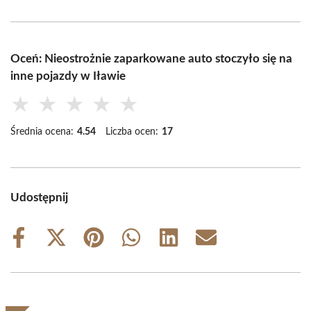
Oceń: Nieostrożnie zaparkowane auto stoczyło się na
inne pojazdy w Iławie
★
★
★
★
★
Średnia ocena:
4.54
Liczba ocen:
17
Udostępnij
Share
Share
Share
Share
Share
Share
on
on
on
on
on
on
Facebook
X
Pinterest
WhatsApp
LinkedIn
Email
(Twitter)