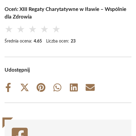
Oceń: XIII Regaty Charytatywne w Iławie – Wspólnie
dla Zdrowia
★
★
★
★
★
Średnia ocena:
4.65
Liczba ocen:
23
Udostępnij
Share
Share
Share
Share
Share
Share
on
on
on
on
on
on
Facebook
X
Pinterest
WhatsApp
LinkedIn
Email
(Twitter)