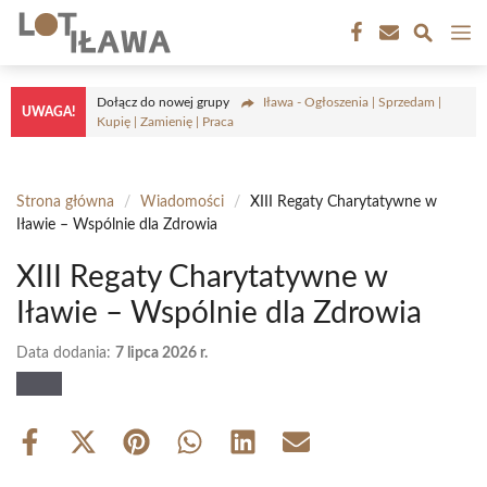
Przejdź
M
do
treści
Dołącz do nowej grupy
Iława - Ogłoszenia | Sprzedam |
UWAGA!
Kupię | Zamienię | Praca
Strona główna
/
Wiadomości
/
XIII Regaty Charytatywne w
Iławie – Wspólnie dla Zdrowia
XIII Regaty Charytatywne w
Iławie – Wspólnie dla Zdrowia
Data dodania:
7 lipca 2026 r.
Share
Share
Share
Share
Share
Share
on
on
on
on
on
on
Facebook
X
Pinterest
WhatsApp
LinkedIn
Email