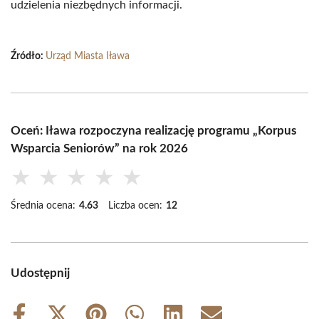
udzielenia niezbędnych informacji.
Źródło:
Urząd Miasta Iława
Oceń: Iława rozpoczyna realizację programu „Korpus
Wsparcia Seniorów” na rok 2026
★
★
★
★
★
Średnia ocena:
4.63
Liczba ocen:
12
Udostępnij
Share
Share
Share
Share
Share
Share