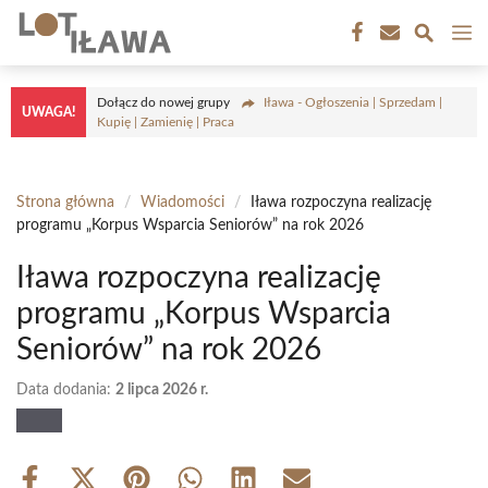
Przejdź
M
do
treści
Dołącz do nowej grupy
Iława - Ogłoszenia | Sprzedam |
UWAGA!
Kupię | Zamienię | Praca
Strona główna
/
Wiadomości
/
Iława rozpoczyna realizację
programu „Korpus Wsparcia Seniorów” na rok 2026
Iława rozpoczyna realizację
programu „Korpus Wsparcia
Seniorów” na rok 2026
Data dodania:
2 lipca 2026 r.
Share
Share
Share
Share
Share
Share