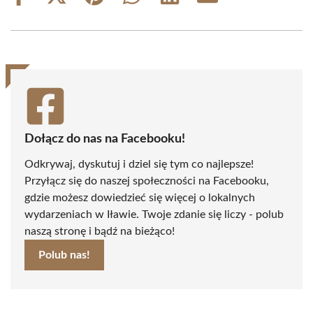
on
on
on
on
on
on
Facebook
X
Pinterest
WhatsApp
LinkedIn
Email
(Twitter)
Dołącz do nas na Facebooku!
Odkrywaj, dyskutuj i dziel się tym co najlepsze!
Przyłącz się do naszej społeczności na Facebooku,
gdzie możesz dowiedzieć się więcej o lokalnych
wydarzeniach w Iławie. Twoje zdanie się liczy - polub
naszą stronę i bądź na bieżąco!
Polub nas!