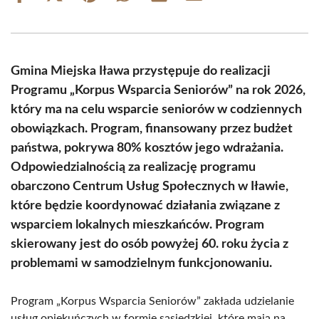
on
on
on
on
on
on
Facebook
X
Pinterest
WhatsApp
LinkedIn
Email
(Twitter)
Gmina Miejska Iława przystępuje do realizacji
Programu „Korpus Wsparcia Seniorów” na rok 2026,
który ma na celu wsparcie seniorów w codziennych
obowiązkach. Program, finansowany przez budżet
państwa, pokrywa 80% kosztów jego wdrażania.
Odpowiedzialnością za realizację programu
obarczono Centrum Usług Społecznych w Iławie,
które będzie koordynować działania związane z
wsparciem lokalnych mieszkańców. Program
skierowany jest do osób powyżej 60. roku życia z
problemami w samodzielnym funkcjonowaniu.
Program „Korpus Wsparcia Seniorów” zakłada udzielanie
usług opiekuńczych w formie sąsiedzkiej, które mają na