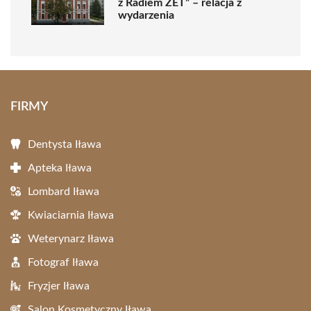
z Radiem ZET” – relacja z
wydarzenia
FIRMY
Dentysta Iława
Apteka Iława
Lombard Iława
Kwiaciarnia Iława
Weterynarz Iława
Fotograf Iława
Fryzjer Iława
Salon Kosmetyczny Iława