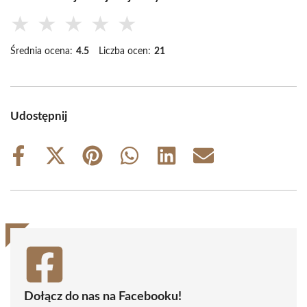
★
★
★
★
★
Średnia ocena:
4.5
Liczba ocen:
21
Udostępnij
Share
Share
Share
Share
Share
Share
on
on
on
on
on
on
Facebook
X
Pinterest
WhatsApp
LinkedIn
Email
(Twitter)
Dołącz do nas na Facebooku!