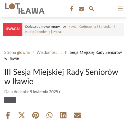
Przejdź
M
do
treści
Dołącz do nowej grupy
Iława - Ogłoszenia | Sprzedam |
UWAGA!
Kupię | Zamienię | Praca
Strona główna
/
Wiadomości
/
III Sesja Miejskiej Rady Seniorów
w Iławie
III Sesja Miejskiej Rady Seniorów
w Iławie
Data dodania:
9 kwietnia 2025 r.
Share
Share
Share
Share
Share
Share
on
on
on
on
on
on
Facebook
X
Pinterest
WhatsApp
LinkedIn
Email