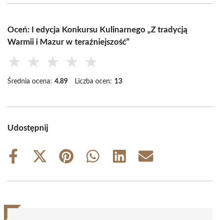
Oceń: I edycja Konkursu Kulinarnego „Z tradycją
Warmii i Mazur w teraźniejszość”
★
★
★
★
★
Średnia ocena:
4.89
Liczba ocen:
13
Udostępnij
Share
Share
Share
Share
Share
Share
on
on
on
on
on
on
Facebook
X
Pinterest
WhatsApp
LinkedIn
Email
(Twitter)