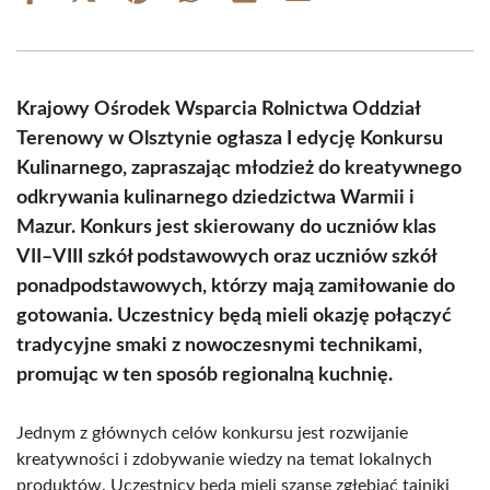
on
on
on
on
on
on
Facebook
X
Pinterest
WhatsApp
LinkedIn
Email
(Twitter)
Krajowy Ośrodek Wsparcia Rolnictwa Oddział
Terenowy w Olsztynie ogłasza I edycję Konkursu
Kulinarnego, zapraszając młodzież do kreatywnego
odkrywania kulinarnego dziedzictwa Warmii i
Mazur. Konkurs jest skierowany do uczniów klas
VII–VIII szkół podstawowych oraz uczniów szkół
ponadpodstawowych, którzy mają zamiłowanie do
gotowania. Uczestnicy będą mieli okazję połączyć
tradycyjne smaki z nowoczesnymi technikami,
promując w ten sposób regionalną kuchnię.
Jednym z głównych celów konkursu jest rozwijanie
kreatywności i zdobywanie wiedzy na temat lokalnych
produktów. Uczestnicy będą mieli szansę zgłębiać tajniki