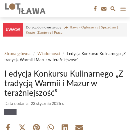
Przejdź
M
do
treści
Dołącz do nowej grupy
Iława - Ogłoszenia | Sprzedam |
UWAGA!
Kupię | Zamienię | Praca
Strona główna
/
Wiadomości
/
I edycja Konkursu Kulinarnego „Z
tradycją Warmii i Mazur w teraźniejszość”
I edycja Konkursu Kulinarnego „Z
tradycją Warmii i Mazur w
teraźniejszość”
Data dodania:
23 stycznia 2026 r.
Share
Share
Share
Share
Share
Share