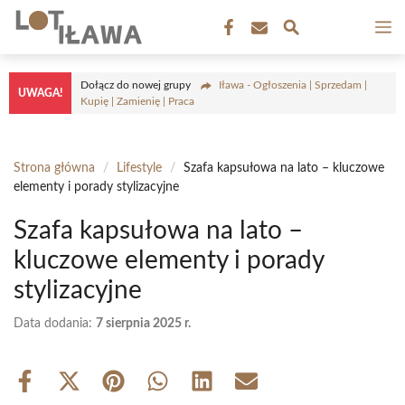
Przejdź
M
do
treści
Dołącz do nowej grupy
Iława - Ogłoszenia | Sprzedam |
UWAGA!
Kupię | Zamienię | Praca
Strona główna
/
Lifestyle
/
Szafa kapsułowa na lato – kluczowe
elementy i porady stylizacyjne
Szafa kapsułowa na lato –
kluczowe elementy i porady
stylizacyjne
Data dodania:
7 sierpnia 2025 r.
Share
Share
Share
Share
Share
Share
on
on
on
on
on
on