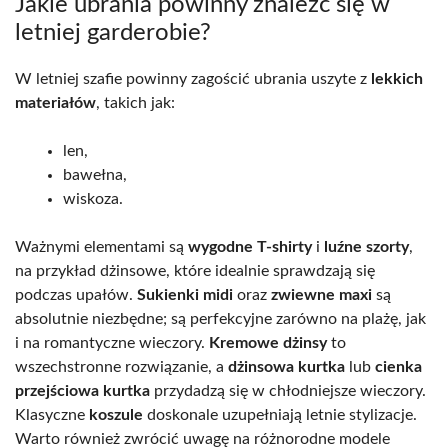
Jakie ubrania powinny znaleźć się w
letniej garderobie?
W letniej szafie powinny zagościć ubrania uszyte z
lekkich
materiałów
, takich jak:
len,
bawełna,
wiskoza.
Ważnymi elementami są
wygodne T-shirty
i
luźne szorty
,
na przykład dżinsowe, które idealnie sprawdzają się
podczas upałów.
Sukienki midi
oraz
zwiewne maxi
są
absolutnie niezbędne; są perfekcyjne zarówno na plażę, jak
i na romantyczne wieczory.
Kremowe dżinsy
to
wszechstronne rozwiązanie, a
dżinsowa kurtka
lub
cienka
przejściowa kurtka
przydadzą się w chłodniejsze wieczory.
Klasyczne
koszule
doskonale uzupełniają letnie stylizacje.
Warto również zwrócić uwagę na różnorodne modele