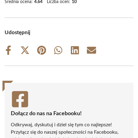
Średnia ocena:
4.64
Liczba ocen:
10
Udostępnij
Share
Share
Share
Share
Share
Share
on
on
on
on
on
on
Facebook
X
Pinterest
WhatsApp
LinkedIn
Email
(Twitter)
Dołącz do nas na Facebooku!
Odkrywaj, dyskutuj i dziel się tym co najlepsze!
Przyłącz się do naszej społeczności na Facebooku,