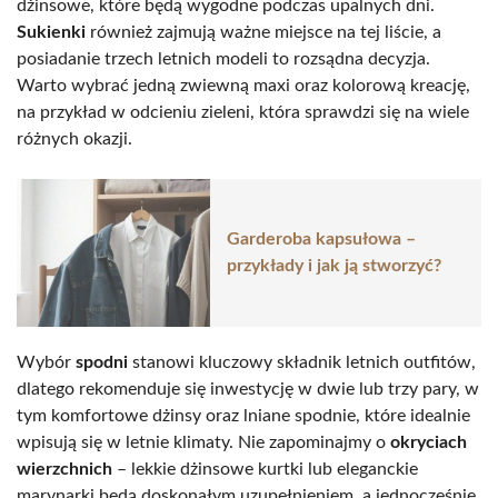
dżinsowe, które będą wygodne podczas upalnych dni.
Sukienki
również zajmują ważne miejsce na tej liście, a
posiadanie trzech letnich modeli to rozsądna decyzja.
Warto wybrać jedną zwiewną maxi oraz kolorową kreację,
na przykład w odcieniu zieleni, która sprawdzi się na wiele
różnych okazji.
Garderoba kapsułowa –
przykłady i jak ją stworzyć?
Wybór
spodni
stanowi kluczowy składnik letnich outfitów,
dlatego rekomenduje się inwestycję w dwie lub trzy pary, w
tym komfortowe dżinsy oraz lniane spodnie, które idealnie
wpisują się w letnie klimaty. Nie zapominajmy o
okryciach
wierzchnich
– lekkie dżinsowe kurtki lub eleganckie
marynarki będą doskonałym uzupełnieniem, a jednocześnie