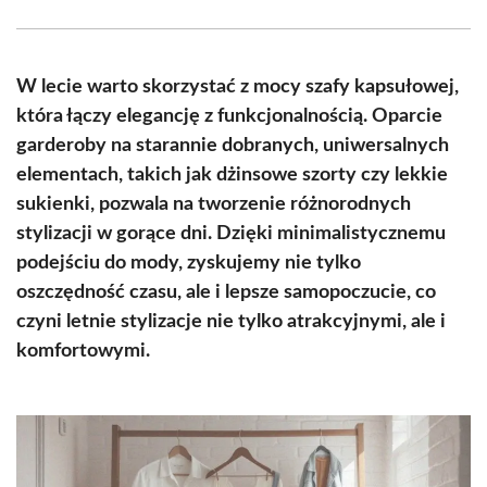
Facebook
X
Pinterest
WhatsApp
LinkedIn
Email
(Twitter)
W lecie warto skorzystać z mocy szafy kapsułowej,
która łączy elegancję z funkcjonalnością. Oparcie
garderoby na starannie dobranych, uniwersalnych
elementach, takich jak dżinsowe szorty czy lekkie
sukienki, pozwala na tworzenie różnorodnych
stylizacji w gorące dni. Dzięki minimalistycznemu
podejściu do mody, zyskujemy nie tylko
oszczędność czasu, ale i lepsze samopoczucie, co
czyni letnie stylizacje nie tylko atrakcyjnymi, ale i
komfortowymi.