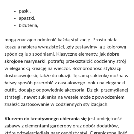
paski,
apaszki,
biżuteria,
mogą znacząco odmienić każdą stylizację. Prosta biała
koszula nabiera wyrazistości, gdy zestawimy ją z kolorową
spódnicą lub spodniami. Klasyczne elementy, jak
dobre
skrojone marynarki
, potrafią przekształcić codzienny strój
w elegancką kreację na wieczór. Różnorodność stylizacji
dostosowuje się także do okazji. Tę samą sukienkę można w
łatwy sposób przerobić z casualowego looku na elegancki
outfit, dodając odpowiednie akcesoria. Dzięki przemyślanej
strategii, nawet sukienka na wesele może z powodzeniem
znaleźć zastosowanie w codziennych stylizacjach.
Kluczem do kreatywnego ubierania się
jest umiejętność
zabawy z elementami garderoby oraz dobór dodatków,
które odzwierciedlają nasz osobisty styl. Ograniczona ilość