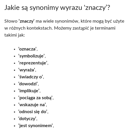
Jakie są synonimy wyrazu 'znaczy’?
Słowo
’znaczy’
ma wiele synonimów, które mogą być użyte
w różnych kontekstach. Możemy zastąpić je terminami
takimi jak:
’oznacza’
,
’symbolizuje’
,
’reprezentuje’
,
’wyraża’
,
’świadczy o’
,
’dowodzi’
,
’implikuje’
,
’pociąga za sobą’
,
’wskazuje na’
,
’odnosi się do’
,
’dotyczy’
,
’jest synonimem’
,