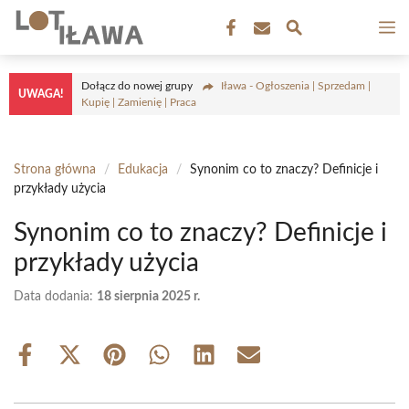
Przejdź
M
do
treści
Dołącz do nowej grupy
Iława - Ogłoszenia | Sprzedam |
UWAGA!
Kupię | Zamienię | Praca
Strona główna
/
Edukacja
/
Synonim co to znaczy? Definicje i
przykłady użycia
Synonim co to znaczy? Definicje i
przykłady użycia
Data dodania:
18 sierpnia 2025 r.
Share
Share
Share
Share
Share
Share
on
on
on
on
on
on
Facebook
X
Pinterest
WhatsApp
LinkedIn
Email
(Twitter)