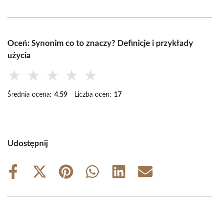
Oceń: Synonim co to znaczy? Definicje i przykłady
użycia
★
★
★
★
★
Średnia ocena:
4.59
Liczba ocen:
17
Udostępnij
Share
Share
Share
Share
Share
Share
on
on
on
on
on
on
Facebook
X
Pinterest
WhatsApp
LinkedIn
Email
(Twitter)