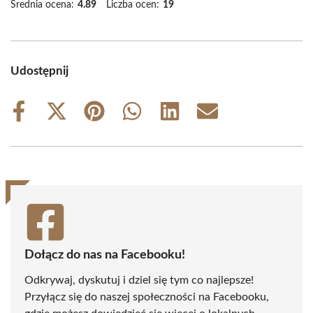
Średnia ocena:
4.89
Liczba ocen:
19
Udostępnij
Share
Share
Share
Share
Share
Share
on
on
on
on
on
on
Facebook
X
Pinterest
WhatsApp
LinkedIn
Email
(Twitter)
Dołącz do nas na Facebooku!
Odkrywaj, dyskutuj i dziel się tym co najlepsze!
Przyłącz się do naszej społeczności na Facebooku,