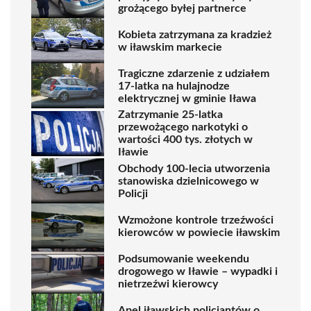
grożącego byłej partnerce
Kobieta zatrzymana za kradzież
w iławskim markecie
Tragiczne zdarzenie z udziałem
17-latka na hulajnodze
elektrycznej w gminie Iława
Zatrzymanie 25-latka
przewożącego narkotyki o
wartości 400 tys. złotych w
Iławie
Obchody 100-lecia utworzenia
stanowiska dzielnicowego w
Policji
Wzmożone kontrole trzeźwości
kierowców w powiecie iławskim
Podsumowanie weekendu
drogowego w Iławie – wypadki i
nietrzeźwi kierowcy
Apel iławskich policjantów o