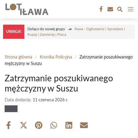
Przejdź
M
do
treści
Dołącz do nowej grupy
Iława - Ogłoszenia | Sprzedam |
UWAGA!
Kupię | Zamienię | Praca
Strona główna
/
Kronika Policyjna
/
Zatrzymanie poszukiwanego
mężczyzny w Suszu
Zatrzymanie poszukiwanego
mężczyzny w Suszu
Data dodania:
11 czerwca 2026 r.
Share
Share
Share
Share
Share
Share
on
on
on
on
on
on
Facebook
X
Pinterest
WhatsApp
LinkedIn
Email