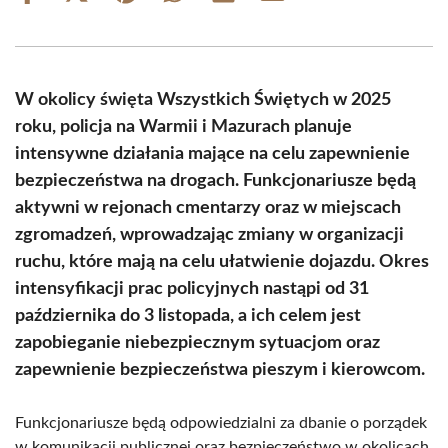
on
on
on
on
on
on
Facebook
X
Pinterest
WhatsApp
LinkedIn
Email
(Twitter)
W okolicy święta Wszystkich Świętych w 2025
roku, policja na Warmii i Mazurach planuje
intensywne działania mające na celu zapewnienie
bezpieczeństwa na drogach. Funkcjonariusze będą
aktywni w rejonach cmentarzy oraz w miejscach
zgromadzeń, wprowadzając zmiany w organizacji
ruchu, które mają na celu ułatwienie dojazdu. Okres
intensyfikacji prac policyjnych nastąpi od 31
października do 3 listopada, a ich celem jest
zapobieganie niebezpiecznym sytuacjom oraz
zapewnienie bezpieczeństwa pieszym i kierowcom.
Funkcjonariusze będą odpowiedzialni za dbanie o porządek
w komunikacji publicznej oraz bezpieczeństwo w okolicach