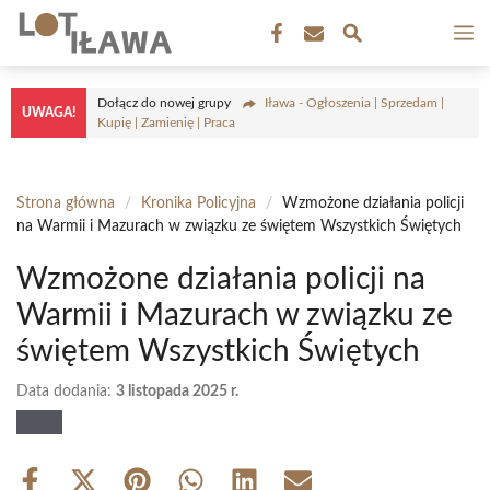
Przejdź
M
do
treści
Dołącz do nowej grupy
Iława - Ogłoszenia | Sprzedam |
UWAGA!
Kupię | Zamienię | Praca
Strona główna
/
Kronika Policyjna
/
Wzmożone działania policji
na Warmii i Mazurach w związku ze świętem Wszystkich Świętych
Wzmożone działania policji na
Warmii i Mazurach w związku ze
świętem Wszystkich Świętych
Data dodania:
3 listopada 2025 r.
Share
Share
Share
Share
Share
Share