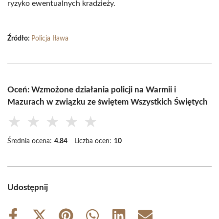
ryzyko ewentualnych kradzieży.
Źródło:
Policja Iława
Oceń: Wzmożone działania policji na Warmii i
Mazurach w związku ze świętem Wszystkich Świętych
★
★
★
★
★
Średnia ocena:
4.84
Liczba ocen:
10
Udostępnij
Share
Share
Share
Share
Share
Share