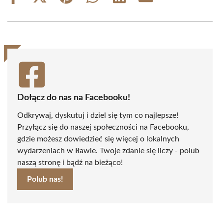
on
on
on
on
on
on
Facebook
X
Pinterest
WhatsApp
LinkedIn
Email
(Twitter)
Dołącz do nas na Facebooku!
Odkrywaj, dyskutuj i dziel się tym co najlepsze!
Przyłącz się do naszej społeczności na Facebooku,
gdzie możesz dowiedzieć się więcej o lokalnych
wydarzeniach w Iławie. Twoje zdanie się liczy - polub
naszą stronę i bądź na bieżąco!
Polub nas!