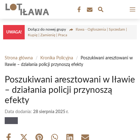
Przejdź
M
do
treści
Dołącz do nowej grupy
Iława - Ogłoszenia | Sprzedam |
UWAGA!
Kupię | Zamienię | Praca
Strona główna
/
Kronika Policyjna
/
Poszukiwani aresztowani w
Iławie – działania policji przynoszą efekty
Poszukiwani aresztowani w Iławie
– działania policji przynoszą
efekty
Data dodania:
28 sierpnia 2025 r.
Share
Share
Share
Share
Share
Share