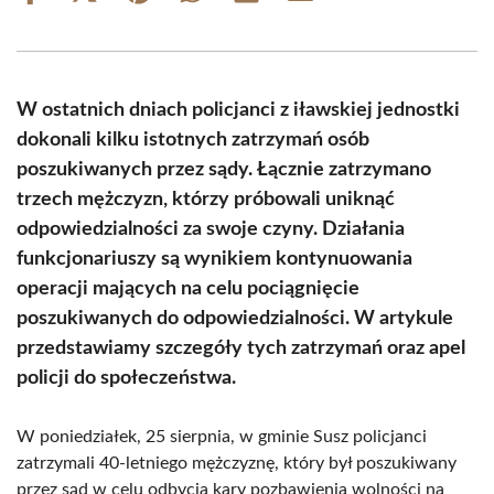
on
on
on
on
on
on
Facebook
X
Pinterest
WhatsApp
LinkedIn
Email
(Twitter)
W ostatnich dniach policjanci z iławskiej jednostki
dokonali kilku istotnych zatrzymań osób
poszukiwanych przez sądy. Łącznie zatrzymano
trzech mężczyzn, którzy próbowali uniknąć
odpowiedzialności za swoje czyny. Działania
funkcjonariuszy są wynikiem kontynuowania
operacji mających na celu pociągnięcie
poszukiwanych do odpowiedzialności. W artykule
przedstawiamy szczegóły tych zatrzymań oraz apel
policji do społeczeństwa.
W poniedziałek, 25 sierpnia, w gminie Susz policjanci
zatrzymali 40-letniego mężczyznę, który był poszukiwany
przez sąd w celu odbycia kary pozbawienia wolności na