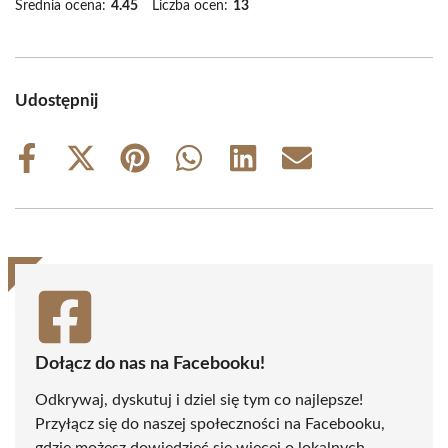
Średnia ocena:
4.45
Liczba ocen:
13
Udostępnij
Share
Share
Share
Share
Share
Share
on
on
on
on
on
on
Facebook
X
Pinterest
WhatsApp
LinkedIn
Email
(Twitter)
Dołącz do nas na Facebooku!
Odkrywaj, dyskutuj i dziel się tym co najlepsze!
Przyłącz się do naszej społeczności na Facebooku,