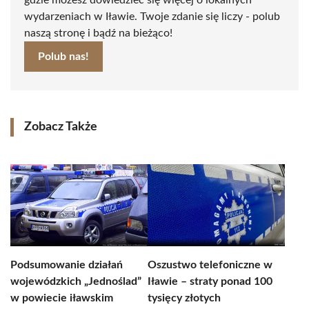
gdzie możesz dowiedzieć się więcej o lokalnych
wydarzeniach w Iławie. Twoje zdanie się liczy - polub
naszą stronę i bądź na bieżąco!
Polub nas!
Zobacz Także
Podsumowanie działań
Oszustwo telefoniczne w
wojewódzkich „Jednoślad”
Iławie – straty ponad 100
w powiecie iławskim
tysięcy złotych