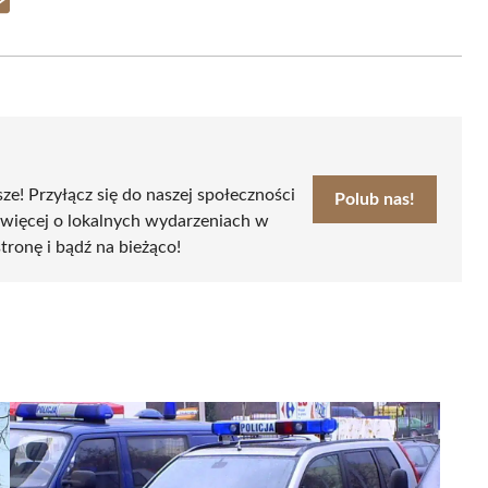
Share
on
Email
sze! Przyłącz się do naszej społeczności
Polub nas!
 więcej o lokalnych wydarzeniach w
stronę i bądź na bieżąco!