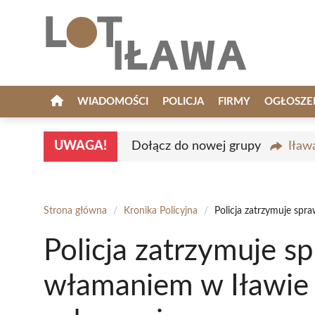
Przejdź
do
treści
WIADOMOŚCI
POLICJA
FIRMY
OGŁOSZE
UWAGA!
Dołącz do nowej grupy
Iław
Strona główna
/
Kronika Policyjna
/
Policja zatrzymuje spr
Policja zatrzymuje s
włamaniem w Iławie 