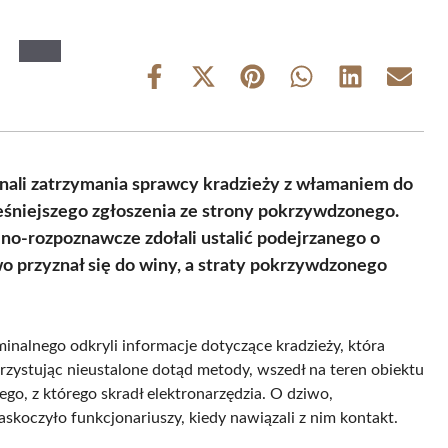
Share
Share
Share
Share
Share
Share
on
on
on
on
on
on
Facebook
X
Pinterest
WhatsApp
LinkedIn
Email
(Twitter)
konali zatrzymania sprawcy kradzieży z włamaniem do
śniejszego zgłoszenia ze strony pokrzywdzonego.
no-rozpoznawcze zdołali ustalić podejrzanego o
o przyznał się do winy, a straty pokrzywdzonego
inalnego odkryli informacje dotyczące kradzieży, która
orzystując nieustalone dotąd metody, wszedł na teren obiektu
go, z którego skradł elektronarzędzia. O dziwo,
zaskoczyło funkcjonariuszy, kiedy nawiązali z nim kontakt.