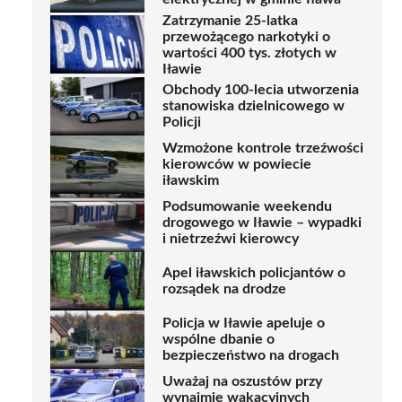
Zatrzymanie 25-latka
przewożącego narkotyki o
wartości 400 tys. złotych w
Iławie
Obchody 100-lecia utworzenia
stanowiska dzielnicowego w
Policji
Wzmożone kontrole trzeźwości
kierowców w powiecie
iławskim
Podsumowanie weekendu
drogowego w Iławie – wypadki
i nietrzeźwi kierowcy
Apel iławskich policjantów o
rozsądek na drodze
Policja w Iławie apeluje o
wspólne dbanie o
bezpieczeństwo na drogach
Uważaj na oszustów przy
wynajmie wakacyjnych