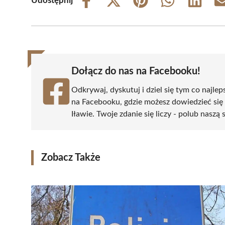
Udostępnij
Share
Share
Share
Share
Share
on
on
on
on
on
Facebook
X
Pinterest
WhatsApp
LinkedIn
(Twitter)
Dołącz do nas na Facebooku!
Odkrywaj, dyskutuj i dziel się tym co najlep
na Facebooku, gdzie możesz dowiedzieć się
Iławie. Twoje zdanie się liczy - polub naszą 
Zobacz Także