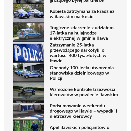
grożącego byłej partnerce
Kobieta zatrzymana za kradzież
w iławskim markecie
Tragiczne zdarzenie z udziałem
17-latka na hulajnodze
elektrycznej w gminie Iława
Zatrzymanie 25-latka
przewożącego narkotyki o
wartości 400 tys. złotych w
Iławie
Obchody 100-lecia utworzenia
stanowiska dzielnicowego w
Policji
Wzmożone kontrole trzeźwości
kierowców w powiecie iławskim
Podsumowanie weekendu
drogowego w Iławie – wypadki i
nietrzeźwi kierowcy
Apel iławskich policjantów o