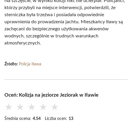
Na szczęście, w wyniku kolizji nikt nie ucierpiał. Policjanci,
którzy przybyli na miejsce interwencji, potwierdzili, że
sterniczka była trzeźwa i posiadała odpowiednie
uprawnienia do prowadzenia jachtu. Mieszkańcy Iławy są
zachęcani do bezpiecznego użytkowania akwenów
wodnych, szczególnie w trudnych warunkach
atmosferycznych.
Źródło:
Policja Iława
Oceń: Kolizja na jeziorze Jeziorak w Iławie
★
★
★
★
★
Średnia ocena:
4.54
Liczba ocen:
13