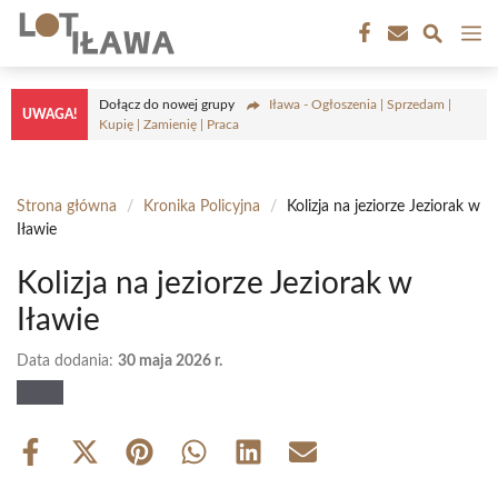
Przejdź
M
do
treści
Dołącz do nowej grupy
Iława - Ogłoszenia | Sprzedam |
UWAGA!
Kupię | Zamienię | Praca
Strona główna
/
Kronika Policyjna
/
Kolizja na jeziorze Jeziorak w
Iławie
Kolizja na jeziorze Jeziorak w
Iławie
Data dodania:
30 maja 2026 r.
Share
Share
Share
Share
Share
Share
on
on
on
on
on
on
Facebook
X
Pinterest
WhatsApp
LinkedIn
Email