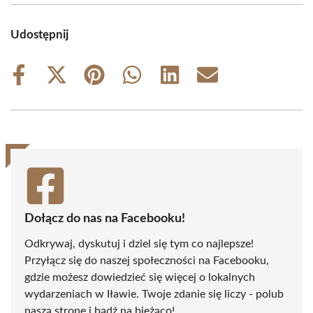
Udostępnij
Share
Share
Share
Share
Share
Share
on
on
on
on
on
on
Facebook
X
Pinterest
WhatsApp
LinkedIn
Email
(Twitter)
Dołącz do nas na Facebooku!
Odkrywaj, dyskutuj i dziel się tym co najlepsze!
Przyłącz się do naszej społeczności na Facebooku,
gdzie możesz dowiedzieć się więcej o lokalnych
wydarzeniach w Iławie. Twoje zdanie się liczy - polub
naszą stronę i bądź na bieżąco!