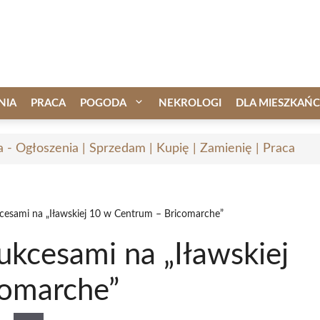
NIA
PRACA
POGODA
NEKROLOGI
DLA MIESZKAŃ
a - Ogłoszenia | Sprzedam | Kupię | Zamienię | Praca
ukcesami na „Iławskiej 10 w Centrum – Bricomarche”
sukcesami na „Iławskiej
comarche”