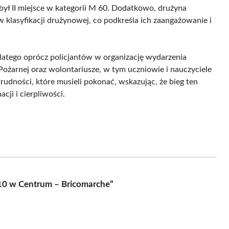
ył II miejsce w kategorii M 60. Dodatkowo, drużyna
 klasyfikacji drużynowej, co podkreśla ich zaangażowanie i
atego oprócz policjantów w organizację wydarzenia
Pożarnej oraz wolontariusze, w tym uczniowie i nauczyciele
trudności, które musieli pokonać, wskazując, że bieg ten
cji i cierpliwości.
j 10 w Centrum – Bricomarche”