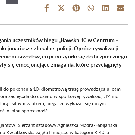
Share
Share
Share
Share
Share
Share
on
on
on
on
on
on
Facebook
X
Pinterest
WhatsApp
LinkedIn
Email
(Twitter)
gania uczestników biegu „Iławska 10 w Centrum –
cjonariusze z lokalnej policji. Oprócz rywalizacji
eczeniem zawodów, co przyczyniło się do bezpiecznego
yły się emocjonujące zmagania, które przyciągnęły
ieli do pokonania 10-kilometrową trasę prowadzącą ulicami
tóra zachęcała do udziału w sportowej rywalizacji. Mimo
rą i silnym wiatrem, biegacze wykazali się dużym
eż lokalną społeczność.
cjantów. Sierżant sztabowy Agnieszka Mądra-Fabijańska
na Kwiatkowska zajęła II miejsce w kategorii K 40, a