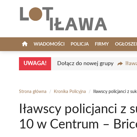
Przejdź
do
treści
WIADOMOŚCI
POLICJA
FIRMY
OGŁOSZE
UWAGA!
Dołącz do nowej grupy
Iław
Strona główna
/
Kronika Policyjna
/
Iławscy policjanci z s
Iławscy policjanci z 
10 w Centrum – Bri