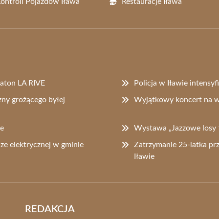
Kontroli Pojazdów Iława
Restauracje Iława
raton LA RIVE
Policja w Iławie intensy
zny grożącego byłej
Wyjątkowy koncert na w
ie
Wystawa „Jazzowe losy 
dze elektrycznej w gminie
Zatrzymanie 25-latka pr
Iławie
REDAKCJA