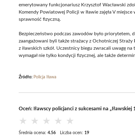
emerytowany funkcjonariusz Krzysztof Wacławski zdob
Komendy Powiatowej Policji w Iławie zajęła V miejsce w
sprawność fizyczną.
Bezpieczeństwo podczas zawodów było priorytetem, dl
zaangażowani byli także strażacy z Ochotniczej Straży 
z iławskich szkół. Uczestnicy biegu zwracali uwagę na 
wymagał nie tylko kondycji fizycznej, ale także determina
Źródło:
Policja Iława
Oceń: Iławscy policjanci z sukcesami na „Iławskie
★
★
★
★
★
Średnia ocena:
4.56
Liczba ocen:
19