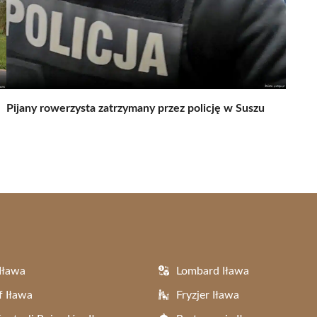
Pijany rowerzysta zatrzymany przez policję w Suszu
Iława
Lombard Iława
f Iława
Fryzjer Iława