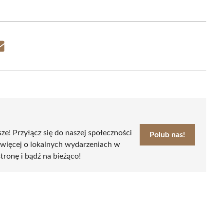
Share
on
Email
sze! Przyłącz się do naszej społeczności
Polub nas!
 więcej o lokalnych wydarzeniach w
stronę i bądź na bieżąco!