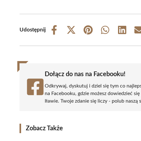
Udostępnij
Share
Share
Share
Share
Share
on
on
on
on
on
Facebook
X
Pinterest
WhatsApp
LinkedIn
(Twitter)
Dołącz do nas na Facebooku!
Odkrywaj, dyskutuj i dziel się tym co najlep
na Facebooku, gdzie możesz dowiedzieć się
Iławie. Twoje zdanie się liczy - polub naszą 
Zobacz Także