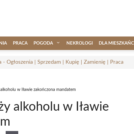
NIA
PRACA
POGODA
NEKROLOGI
DLA MIESZKAŃ
a - Ogłoszenia | Sprzedam | Kupię | Zamienię | Praca
 alkoholu w Iławie zakończona mandatem
y alkoholu w Iławie
em