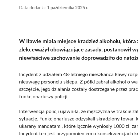
Data dodania:
1 października 2025 r.
W Iławie miała miejsce kradzież alkoholu, która 
zlekceważył obowiązujące zasady, postanowił wykr
niewłaściwe zachowanie doprowadziło do nałoże
Incydent z udziałem 48-letniego mieszkańca Iławy roz
nieuwagę personelu sklepu. Z półki zabrał alkohol o wa
szczęście, jego działania zostały dostrzegane przez p
funkcjonariuszy policji.
Interwencja policji ujawniła, że mężczyzna w trakcie za
sytuację. Funkcjonariusze odzyskali skradziony towar, 
ukarany mandatami, które łącznie wyniosły 1000 zł, zar
Incydent ten jest przypomnieniem o konsekwencjach kra