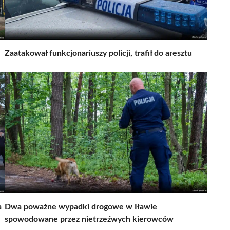
Zaatakował funkcjonariuszy policji, trafił do aresztu
a
Dwa poważne wypadki drogowe w Iławie
spowodowane przez nietrzeźwych kierowców