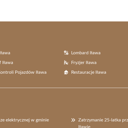
Iława
Lombard Iława
f Iława
Fryzjer Iława
Kontroli Pojazdów Iława
Restauracje Iława
dze elektrycznej w gminie
Zatrzymanie 25-latka pr
Iławie