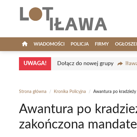
Przejdź
do
treści
WIADOMOŚCI
POLICJA
FIRMY
OGŁOSZE
UWAGA!
Dołącz do nowej grupy
Iław
Strona główna
/
Kronika Policyjna
/
Awantura po kradzieży
Awantura po kradzież
zakończona mandat