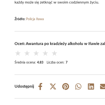
każdy może się zetknąć w swoim codziennym życiu.
Źródło:
Policja Iława
Oceń: Awantura po kradzieży alkoholu w Iławie 
★
★
★
★
★
Średnia ocena:
4.83
Liczba ocen:
7
Udostępnij
Share
Share
Share
Share
Share
on
on
on
on
on
Facebook
X
Pinterest
WhatsApp
LinkedIn
(Twitter)