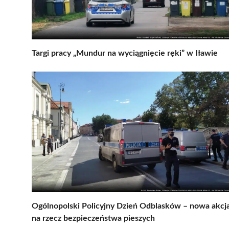
Targi pracy „Mundur na wyciągnięcie ręki” w Iławie
Ogólnopolski Policyjny Dzień Odblasków – nowa akcj
na rzecz bezpieczeństwa pieszych