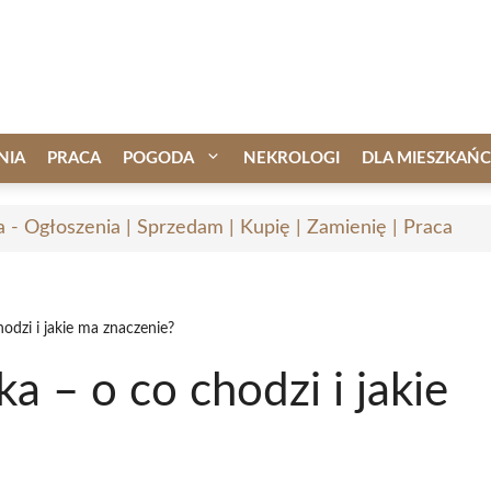
NIA
PRACA
POGODA
NEKROLOGI
DLA MIESZKAŃ
a - Ogłoszenia | Sprzedam | Kupię | Zamienię | Praca
dzi i jakie ma znaczenie?
 – o co chodzi i jakie