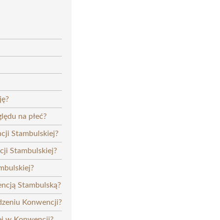
ję?
lędu na płeć?
cji Stambulskiej?
ji Stambulskiej?
mbulskiej?
encją Stambulską?
dzeniu Konwencji?
ej w Konwencji?