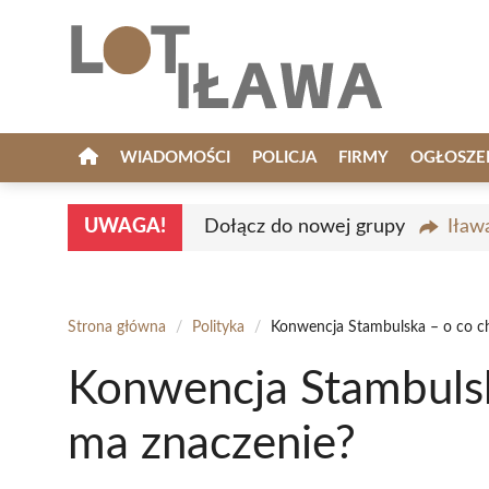
Przejdź
do
treści
WIADOMOŚCI
POLICJA
FIRMY
OGŁOSZE
UWAGA!
Dołącz do nowej grupy
Iław
Strona główna
/
Polityka
/
Konwencja Stambulska – o co cho
Konwencja Stambulska
ma znaczenie?