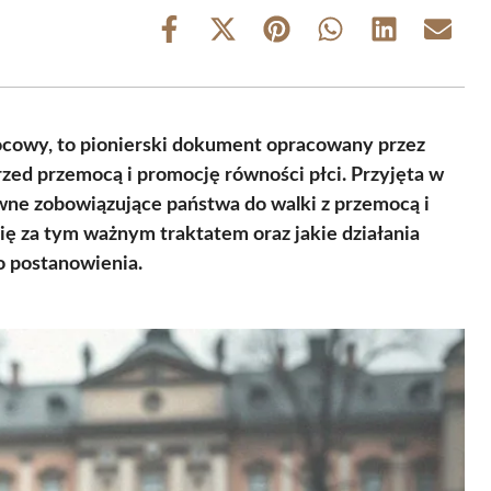
Share
Share
Share
Share
Share
Share
on
on
on
on
on
on
Facebook
X
Pinterest
WhatsApp
LinkedIn
Email
(Twitter)
ocowy, to pionierski dokument opracowany przez
rzed przemocą i promocję równości płci. Przyjęta w
ne zobowiązujące państwa do walki z przemocą i
się za tym ważnym traktatem oraz jakie działania
o postanowienia.