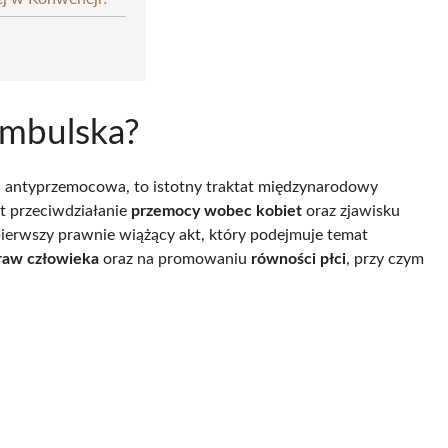
ambulska?
a antyprzemocowa, to istotny traktat międzynarodowy
st przeciwdziałanie
przemocy wobec kobiet
oraz zjawisku
ierwszy prawnie wiążący akt, który podejmuje temat
raw człowieka
oraz na promowaniu
równości płci
, przy czym