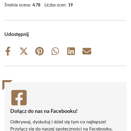
Średnia ocena:
4.78
Liczba ocen:
19
Udostępnij
Share
Share
Share
Share
Share
Share
on
on
on
on
on
on
Facebook
X
Pinterest
WhatsApp
LinkedIn
Email
(Twitter)
Dołącz do nas na Facebooku!
Odkrywaj, dyskutuj i dziel się tym co najlepsze!
Przyłącz się do naszej społeczności na Facebooku,