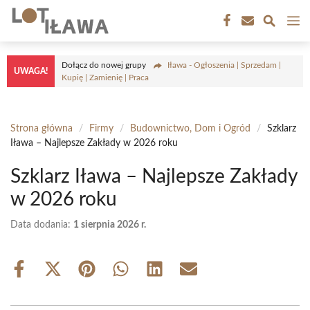
Przejdź
M
do
treści
Dołącz do nowej grupy
Iława - Ogłoszenia | Sprzedam |
UWAGA!
Kupię | Zamienię | Praca
Strona główna
/
Firmy
/
Budownictwo, Dom i Ogród
/
Szklarz
Iława – Najlepsze Zakłady w 2026 roku
Szklarz Iława – Najlepsze Zakłady
w 2026 roku
Data dodania:
1 sierpnia 2026 r.
Share
Share
Share
Share
Share
Share
on
on
on
on
on
on
Facebook
X
Pinterest
WhatsApp
LinkedIn
Email
(Twitter)