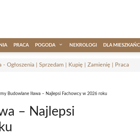
NIA
PRACA
POGODA
NEKROLOGI
DLA MIESZKAŃ
a - Ogłoszenia | Sprzedam | Kupię | Zamienię | Praca
rmy Budowlane Iława – Najlepsi Fachowcy w 2026 roku
wa – Najlepsi
ku