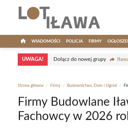
Przejdź
do
treści
WIADOMOŚCI
POLICJA
FIRMY
OGŁOSZE
UWAGA!
Dołącz do nowej grupy
Iław
Strona główna
/
Firmy
/
Budownictwo, Dom i Ogród
/
Fi
Firmy Budowlane Iła
Fachowcy w 2026 ro