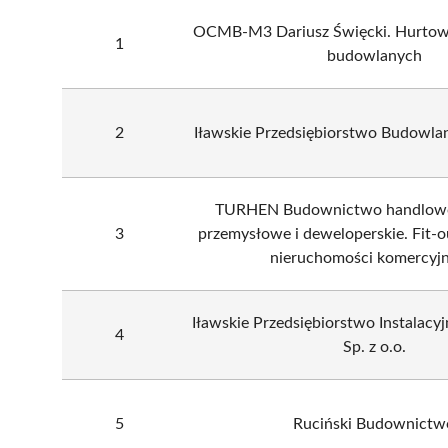
OCMB-M3 Dariusz Święcki. Hurtow
1
budowlanych
2
Iławskie Przedsiębiorstwo Budowlane
TURHEN Budownictwo handlowo
3
przemysłowe i deweloperskie. Fit-o
nieruchomości komercyjn
Iławskie Przedsiębiorstwo Instalacy
4
Sp. z o.o.
5
Ruciński Budownictw