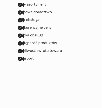
duży asortyment
fachowe doradztwo
miła obsługa
konkurencyjne ceny
szybka obsługa
dostępność produktów
możliwość zwrotu towaru
transport