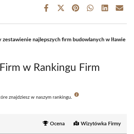
Share
Share
Share
Share
Share
Share
on
on
on
on
on
on
Facebook
X
Pinterest
WhatsApp
LinkedIn
Email
(Twitter)
zestawienie najlepszych firm budowlanych w Iławie
Firm w Rankingu Firm
które znajdziesz w naszym rankingu.
Ocena
Wizytówka Firmy