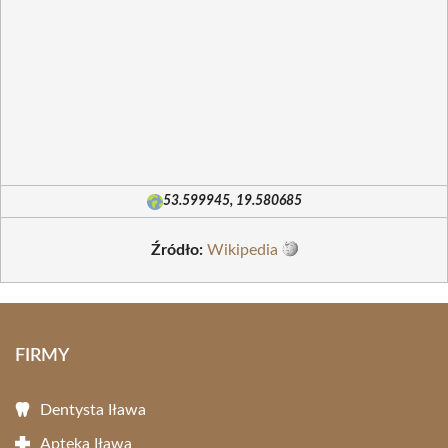
53.599945, 19.580685
Źródło:
Wikipedia
FIRMY
Dentysta Iława
Apteka Iława