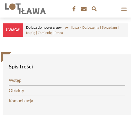
Przejdź
M
do
treści
Dołącz do nowej grupy
Iława - Ogłoszenia | Sprzedam |
UWAGA!
Kupię | Zamienię | Praca
Spis treści
Wstęp
Obiekty
Komunikacja