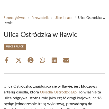
Strona główna
/
Przewodnik
/
Ulice i place
/
Ulica Ostródzka w
Iławie
Ulica Ostródzka w Iławie
ULICE I PLACE
Share
Share
Share
Share
Share
Share
on
on
on
on
on
on
Facebook
X
Pinterest
WhatsApp
LinkedIn
Email
(Twitter)
Ulica Ostródzka, znajdująca się w Iławie, jest
kluczową
arterią
osiedla, która
Osiedla Ostródzkiego
. To właśnie ta
ulica odgrywa istotną rolę jako część drogi krajowej nr 16,
będąc jednocześnie trasą wylotową, prowadzącą do