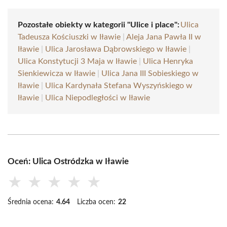
Pozostałe obiekty w kategorii "Ulice i place":
Ulica
Tadeusza Kościuszki w Iławie
|
Aleja Jana Pawła II w
Iławie
|
Ulica Jarosława Dąbrowskiego w Iławie
|
Ulica Konstytucji 3 Maja w Iławie
|
Ulica Henryka
Sienkiewicza w Iławie
|
Ulica Jana III Sobieskiego w
Iławie
|
Ulica Kardynała Stefana Wyszyńskiego w
Iławie
|
Ulica Niepodległości w Iławie
Oceń: Ulica Ostródzka w Iławie
★
★
★
★
★
Średnia ocena:
4.64
Liczba ocen:
22