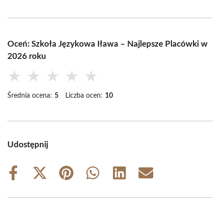
Oceń: Szkoła Językowa Iława – Najlepsze Placówki w
2026 roku
★
★
★
★
★
Średnia ocena:
5
Liczba ocen:
10
Udostępnij
Share
Share
Share
Share
Share
Share
on
on
on
on
on
on
Facebook
X
Pinterest
WhatsApp
LinkedIn
Email
(Twitter)