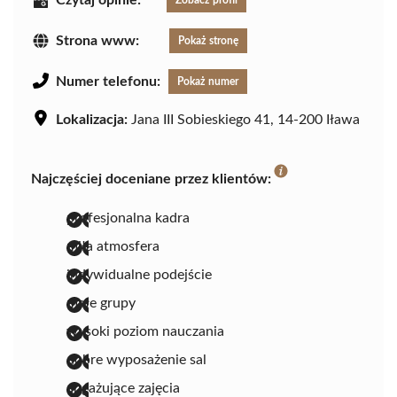
Strona www:
Pokaż stronę
Numer telefonu:
Pokaż numer
Lokalizacja:
Jana III Sobieskiego 41, 14-200 Iława
Najczęściej doceniane przez klientów:
profesjonalna kadra
miła atmosfera
indywidualne podejście
małe grupy
wysoki poziom nauczania
dobre wyposażenie sal
angażujące zajęcia