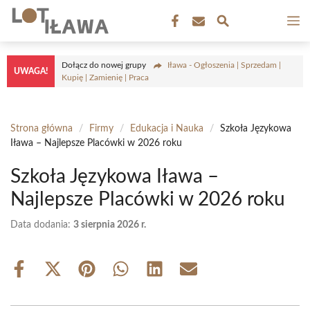
Przejdź
M
do
treści
Dołącz do nowej grupy
Iława - Ogłoszenia | Sprzedam |
UWAGA!
Kupię | Zamienię | Praca
Strona główna
/
Firmy
/
Edukacja i Nauka
/
Szkoła Językowa
Iława – Najlepsze Placówki w 2026 roku
Szkoła Językowa Iława –
Najlepsze Placówki w 2026 roku
Data dodania:
3 sierpnia 2026 r.
Share
Share
Share
Share
Share
Share
on
on
on
on
on
on
Facebook
X
Pinterest
WhatsApp
LinkedIn
Email
(Twitter)