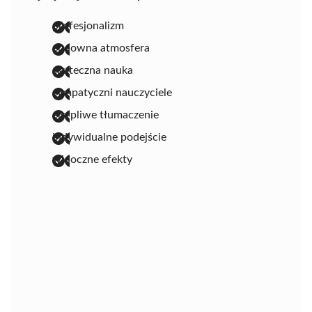
profesjonalizm
cudowna atmosfera
skuteczna nauka
sympatyczni nauczyciele
cierpliwe tłumaczenie
indywidualne podejście
widoczne efekty