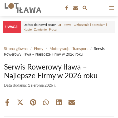
Przejdź
M
do
treści
Dołącz do nowej grupy
Iława - Ogłoszenia | Sprzedam |
UWAGA!
Kupię | Zamienię | Praca
Strona główna
/
Firmy
/
Motoryzacja i Transport
/
Serwis
Rowerowy Iława – Najlepsze Firmy w 2026 roku
Serwis Rowerowy Iława –
Najlepsze Firmy w 2026 roku
Data dodania:
1 sierpnia 2026 r.
Share
Share
Share
Share
Share
Share
on
on
on
on
on
on
Facebook
X
Pinterest
WhatsApp
LinkedIn
Email
(Twitter)