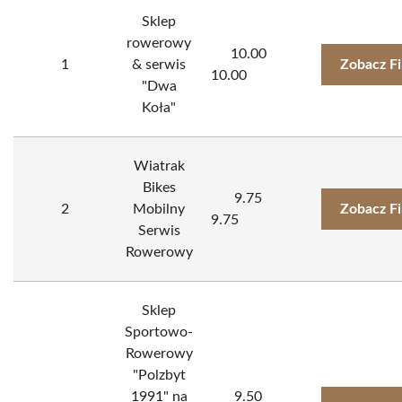
Sklep
rowerowy
10.00
1
& serwis
Zobacz F
10.00
"Dwa
Koła"
Wiatrak
Bikes
9.75
2
Mobilny
Zobacz F
9.75
Serwis
Rowerowy
Sklep
Sportowo-
Rowerowy
"Polzbyt
1991" na
9.50