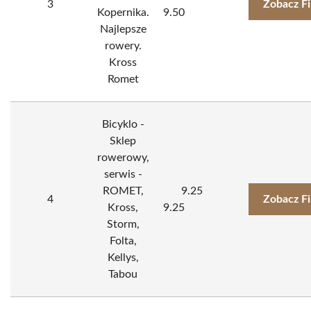
3
Zobacz F
Kopernika.
9.50
Najlepsze
rowery.
Kross
Romet
Bicyklo -
Sklep
rowerowy,
serwis -
ROMET,
9.25
4
Zobacz F
Kross,
9.25
Storm,
Folta,
Kellys,
Tabou