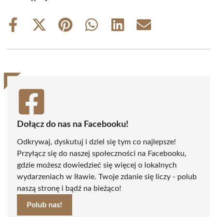
Share
Share
Share
Share
Share
Share
on
on
on
on
on
on
Facebook
X
Pinterest
WhatsApp
LinkedIn
Email
(Twitter)
Dołącz do nas na Facebooku!
Odkrywaj, dyskutuj i dziel się tym co najlepsze!
Przyłącz się do naszej społeczności na Facebooku,
gdzie możesz dowiedzieć się więcej o lokalnych
wydarzeniach w Iławie. Twoje zdanie się liczy - polub
naszą stronę i bądź na bieżąco!
Polub nas!